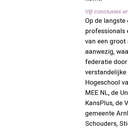
Vijf conclusies e
Op de langste 
professionals
van een groot 
aanwezig, waa
federatie doo
verstandelijke
Hogeschool va
MEE NL, de Uni
KansPlus, de Vr
gemeente Arnh
Schouders, St