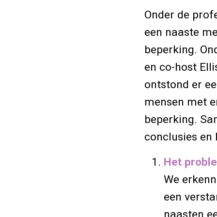
Onder de prof
een naaste met
beperking. Ond
en co-host Ell
ontstond er e
mensen met en
beperking. Sam
conclusies en 
Het proble
We erkenn
een versta
naasten ee