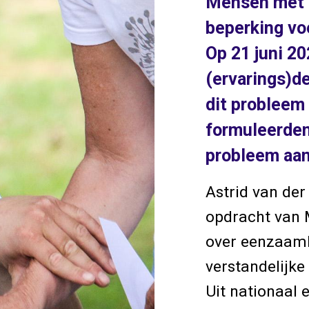
Mensen met e
beperking vo
Op 21 juni 2
(ervarings)d
dit probleem
formuleerden 
probleem aan
Astrid van der
opdracht van M
over eenzaam
verstandelijke
Uit nationaal 