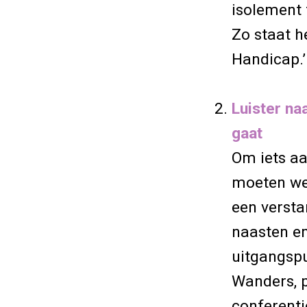
isolement 
Zo staat h
Handicap.’
Luister na
gaat
Om iets aa
moeten we
een versta
naasten en
uitgangspu
Wanders, p
conferenti