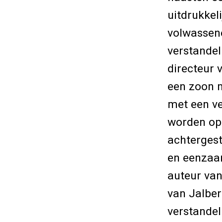
uitdrukkel
volwassene
verstandeli
directeur 
een zoon 
met een ve
worden op 
achtergeste
en eenzaam
auteur van
van Jalber
verstandeli