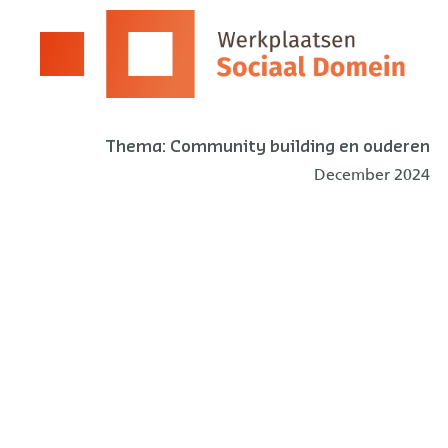
Overslaan
en
naar
de
inhoud
gaan
Thema:
Community building en ouderen
December 2024