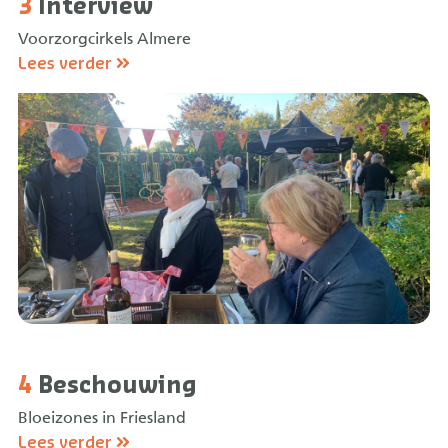
3
Interview
Voorzorgcirkels Almere
Lees verder
4
Beschouwing
Bloeizones in Friesland
Lees verder