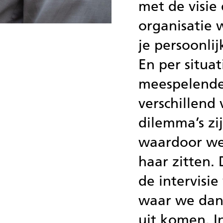
met de visie
organisatie 
je persoonli
En per situat
meespelende 
verschillend
dilemma’s zi
waardoor we
haar zitten. 
de intervisi
waar we dan 
uit komen. I