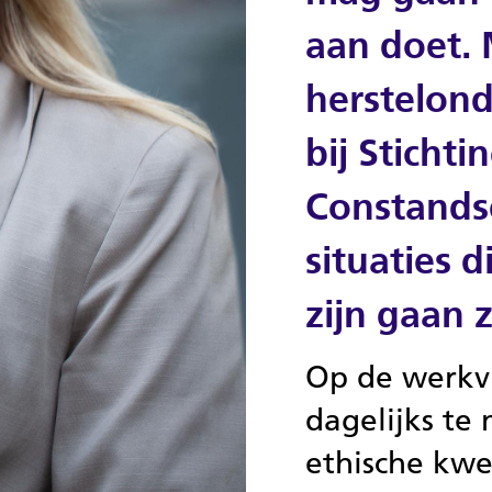
aan doet. 
herstelond
bij Sticht
Constandse
situaties 
zijn gaan z
Op de werkvl
dagelijks te
ethische kwe