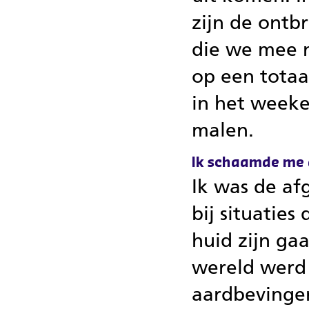
zijn de ont
die we mee 
op een tota
in het weeke
malen.
Ik schaamde me
Ik was de af
bij situaties
huid zijn ga
wereld werd 
aardbevingen