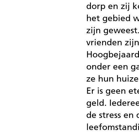
dorp en zij 
het gebied 
zijn geweest
vrienden zij
Hoogbejaard
onder een g
ze hun huize
Er is geen e
geld. Iedere
de stress en 
leefomstand