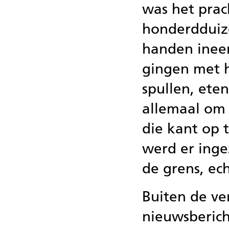
was het prac
honderdduiz
handen inee
gingen met 
spullen, ete
allemaal om
die kant op 
werd er inge
de grens, ech
Buiten de ver
nieuwsberich