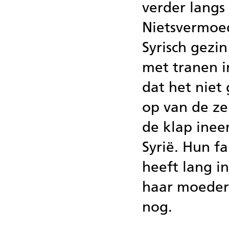
verder langs
Nietsvermoe
Syrisch gezi
met tranen i
dat het niet
op van de z
de klap inee
Syrië. Hun fa
heeft lang i
haar moeder 
nog.