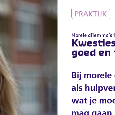
PRAKTIJK
Morele dilemma’s i
Kwestie
goed en f
Bij morele
als hulpver
wat je moe
mag gaan 