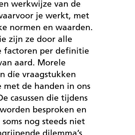
 en werkwijze van de
waarvoor je werkt, met
jke normen en waarden.
ie zijn ze door alle
factoren per definitie
 van aard. Morele
jn díe vraagstukken
 met de handen in ons
De casussen die tijdens
e worden besproken en
soms nog steeds niet
ngrijpende dilemma’s