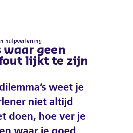
n hulpverlening
s waar geen
out lijkt te zijn
 dilemma’s weet je
lener niet altijd
t doen, hoe ver je
en waar je goed