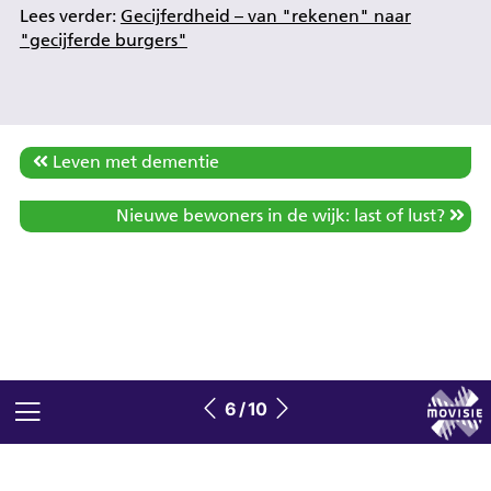
Lees verder:
Gecijferdheid – van "rekenen" naar
"gecijferde burgers"
Leven met dementie
Nieuwe bewoners in de wijk: last of lust?
6 / 10