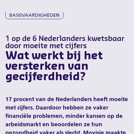
Overslaan
en
BASISVAARDIGHEDEN
naar
de
inhoud
1 op de 6 Nederlanders kwetsbaar
gaan
door moeite met cijfers
Wat werkt bij het
versterken van
gecijferdheid?
17 procent van de Nederlanders heeft moeite
met cijfers. Daardoor hebben ze vaker
financiële problemen, minder kansen op de
arbeidsmarkt en beoordelen ze hun
gezondheid vaker als slecht. Movisie maakte