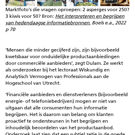
Marktfoto's die vragen oproepen: 2 asperges voor 250?
3 kiwis voor 50? Bron:
Het interpreteren en begrijpen
van hedendaagse informatiebronnen
, Boels e.a., 2022
p 70
‘Mensen die minder gecijferd zijn, zijn bijvoorbeeld
kwetsbaar voor onduidelijke productaanbiedingen
door commerciële aanbieders’, zegt Dulam. Ze werkt
als onderzoeker bij het lectoraat Wiskundig en
Analytisch Vermogen van Professionals aan de
Hogeschool van Utrecht.
‘Financiële aanbieders en dienstverleners (bijvoorbeeld
energie- of telefoniebedrijven) mogen er niet van
uitgaan dat alle consumenten hun informatie
begrijpen. Het is daarom van belang om klanten
proactief te ondersteunen in het begrijpen en
inhoudelijk beoordelen van het productaanbod.
Onderzoek laat zien dat een subtiel zetje in de goede