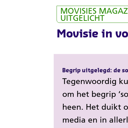
Overslaan
MOVISIES MAGAZ
en
UITGELICHT
naar
de
Movisie in v
inhoud
gaan
Begrip uitgelegd: de so
Tegenwoordig kun
om het begrip ‘so
heen. Het duikt o
media en in allerl