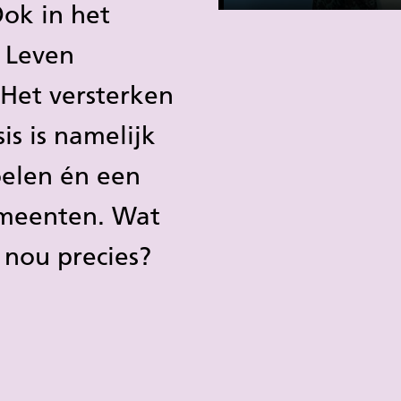
Play
Ook in het
 Leven
Het versterken
is is namelijk
elen én een
emeenten. Wat
s nou precies?