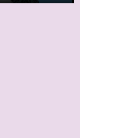
Mute
Settings
Enter
fullscreen