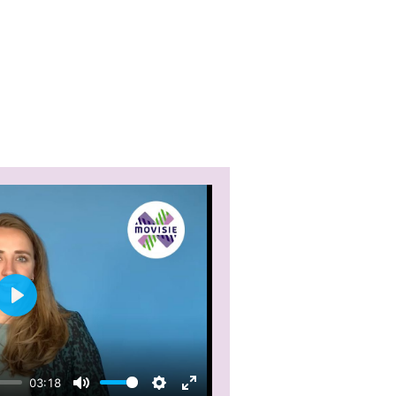
Play
03:18