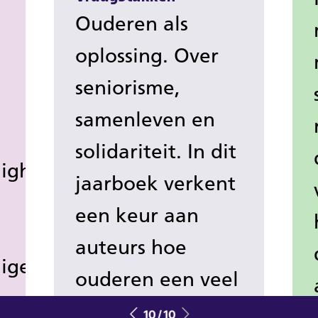
Ouderen als
oplossing. Over
seniorisme,
samenleven en
solidariteit. In dit
igheid?
jaarboek verkent
een keur aan
auteurs hoe
ige
ouderen een veel
actievere rol in
10 / 10