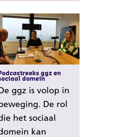
Podcastreeks ggz en
sociaal domein
De ggz is volop in
beweging. De rol
die het sociaal
domein kan