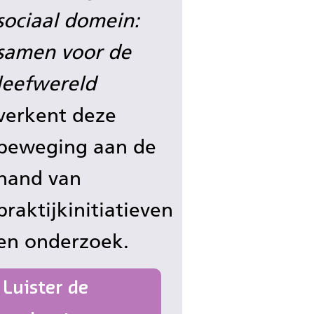
sociaal domein:
samen voor de
leefwereld
verkent deze
beweging aan de
hand van
praktijkinitiatieven
en onderzoek.
Luister de