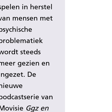
spelen in herstel
van mensen met
psychische
problematiek
wordt steeds
meer gezien en
ingezet. De
nieuwe
podcastserie van
Movisie
Ggz en