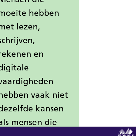
moeite hebben
met lezen,
schrijven,
rekenen en
digitale
vaardigheden
hebben vaak niet
dezelfde kansen
als mensen die
daar geen moeite