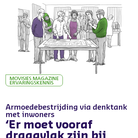
Overslaan
en
naar
de
inhoud
gaan
MOVISIES MAGAZINE
ERVARINGSKENNIS
Armoedebestrijding via denktank
met inwoners
‘Er moet vooraf
draagvlak zijn bij