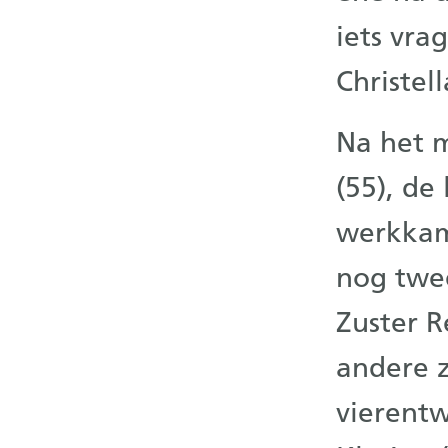
iets vra
Christel
Na het m
(55), de
werkkame
nog twee
Zuster R
andere 
vierentw