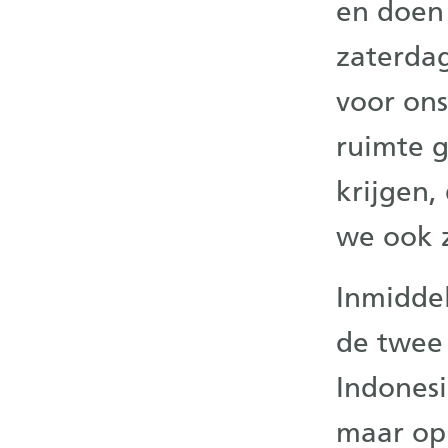
en doen
zaterda
voor ons
ruimte 
krijgen,
we ook z
Inmiddel
de twee 
Indones
maar op