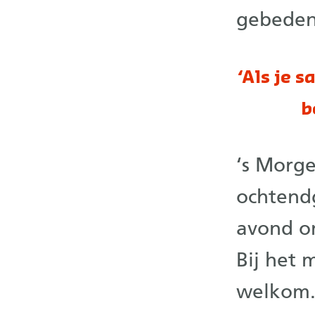
gebeden
‘Als je 
b
‘s Morg
ochtend
avond om
Bij het 
welkom.