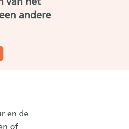
n van het
 een andere
r en de
en of