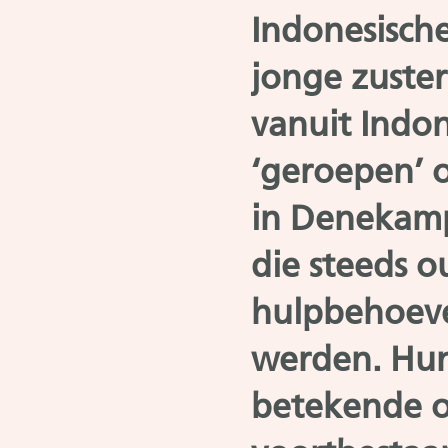
Indonesische
jonge zuster
vanuit Indon
‘geroepen’ 
in Denekamp 
die steeds o
hulpbehoev
werden. Hu
betekende o