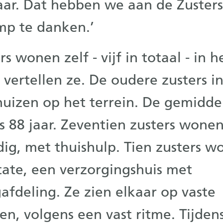
aar. Dat hebben we aan de Zuster
p te danken.’
rs wonen zelf - vijf in totaal - in 
, vertellen ze. De oudere zusters i
uizen op het terrein. De gemidde
 is 88 jaar. Zeventien zusters wone
dig, met thuishulp. Tien zusters w
ate, een verzorgingshuis met
afdeling. Ze zien elkaar op vaste
, volgens een vast ritme. Tijden