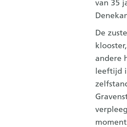
van 35 j
Denekam
De zuste
klooster
andere h
leeftijd
zelfstan
Gravenst
verpleeg
momenten