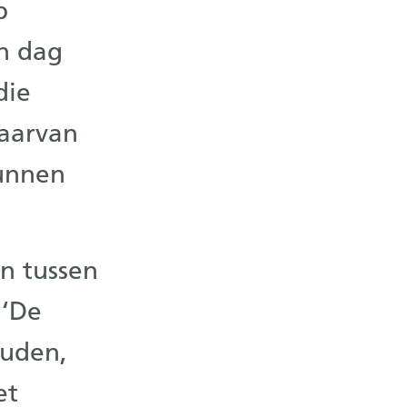
p
n dag
die
daarvan
kunnen
an tussen
 ‘De
ouden,
et