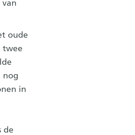
s van
het oude
n twee
lde
n nog
onen in
s de