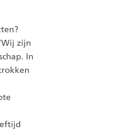
tten?
‘Wij zijn
chap. In
rtrokken
ote
eftijd