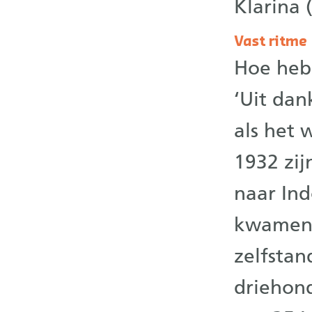
Klarina 
Vast ritme
Hoe heb
‘Uit dan
als het 
1932 zij
naar Ind
kwamen e
zelfsta
driehond