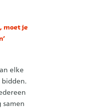
, moet je
n’
an elke
 bidden.
iedereen
g samen