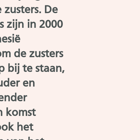
 zusters. De
s zijn in 2000
esië
om de zusters
bij te staan,
uder en
ender
n komst
ok het