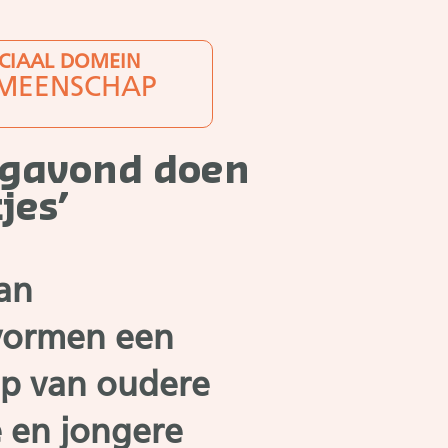
CIAAL DOMEIN
MEENSCHAP
agavond doen
jes’
van
ormen een
p van oudere
 en jongere