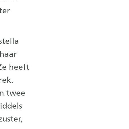
ter
tella
 haar
Ze heeft
rek.
en twee
iddels
zuster,