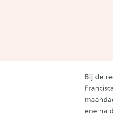
Bij de r
Francisc
maandag
ene na 