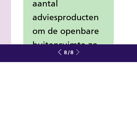
aantal
adviesproducten
om de openbare
buitenruimte zo
8 / 8
uitnodigend,
veilig en
n
toegankelijk
mogelijk in te
richten.
Naar tips en