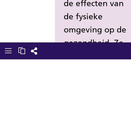
de effecten van
de fysieke
omgeving op de
gezondheid. Ze
keken daarbij
vooral naar
kwetsbare wijke
en belichten
goede
voorbeelden met