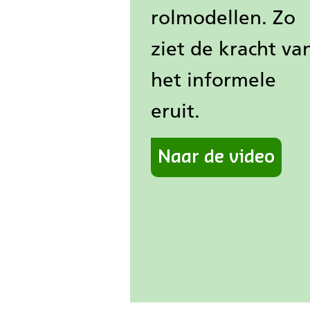
rolmodellen. Zo
ziet de kracht va
het informele
eruit.
Naar de video