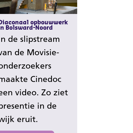
Diaconaal opbouwwerk
in Bolsward-Noord
In de slipstream
van de Movisie-
onderzoekers
maakte Cinedoc
een video. Zo ziet
presentie in de
wijk eruit.