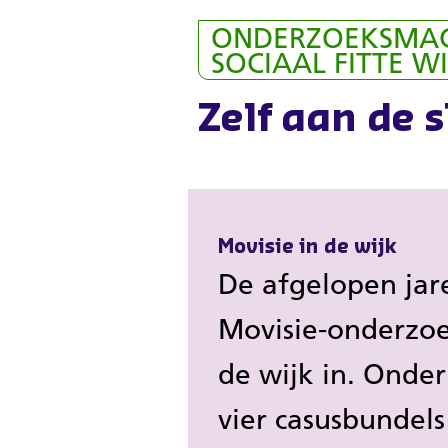
Overslaan
ONDERZOEKSMAG
en
SOCIAAL FITTE W
naar
de
Zelf aan de s
inhoud
gaan
Movisie in de wijk
De afgelopen jar
Movisie-onderzoe
de wijk in. Onder
vier casusbundels