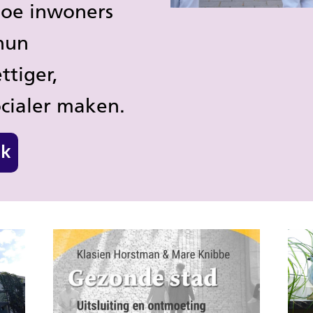
hoe inwoners
 hun
ttiger,
ocialer maken.
jk