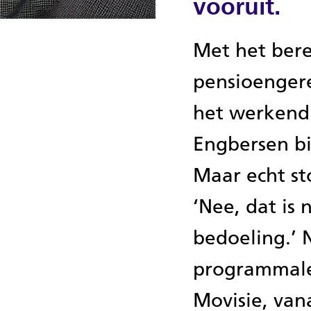
vooruit.
Met het bere
pensioengere
het werkend
Engbersen bi
Maar echt s
‘Nee, dat is 
bedoeling.’ 
programmalei
Movisie, van