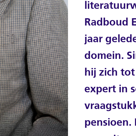
literatuu
Radboud E
jaar gelede
domein. S
hij zich to
expert in s
vraagstukk
pensioen. H