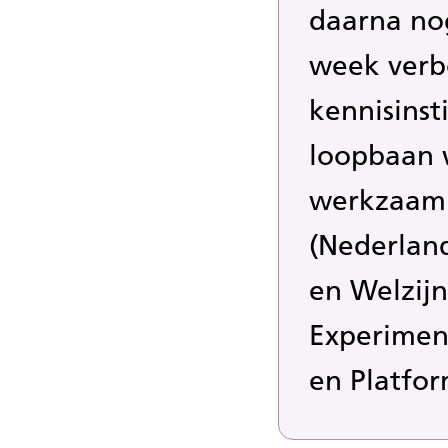
daarna no
week verb
kennisinst
loopbaan 
werkzaam 
(Nederland
en Welzijn
Experimen
en Platfo