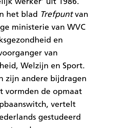
ijk werker’ uit 1986.
n het blad
Trefpunt
van
ige ministerie van WVC
lksgezondheid en
 voorganger van
eid, Welzijn en Sport.
en zijn andere bijdragen
nt vormden de opmaat
pbaanswitch, vertelt
 Nederlands gestudeerd