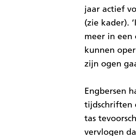
jaar actief v
(zie kader). 
meer in een
kunnen opere
zijn ogen ga
Engbersen ha
tijdschriften
tas tevoorsc
vervlogen dag