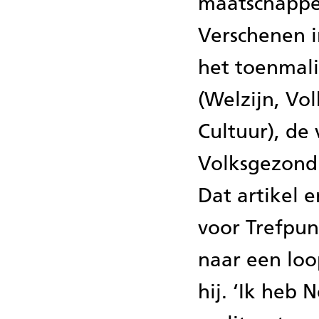
maatschappel
Verschenen i
het toenmal
(Welzijn, Vo
Cultuur), de
Volksgezondh
Dat artikel 
voor Trefpu
naar een loo
hij. ‘Ik heb