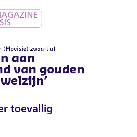
MAGAZINE
SIS
 (Movisie) zwaait af
an aan
nd van gouden
 welzijn’
r toevallig