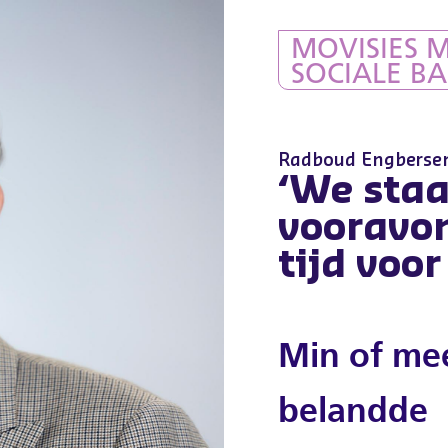
MOVISIES 
SOCIALE BA
Radboud Engbersen
‘We sta
vooravo
tijd voor
Min of mee
belandde